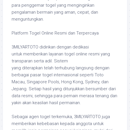
para penggemar togel yang menginginkan
pengalaman bermain yang aman, cepat, dan
menguntungkan.
Platform Togel Online Resmi dan Terpercaya
3MILYARTOTO didirikan dengan dedikasi
untuk memberikan layanan togel online resmi yang
transparan serta adil. Sistem
yang diterapkan telah terhubung langsung dengan
berbagai pasar togel internasional seperti Toto
Macau, Singapore Pools, Hong Kong, Sydney, dan
Jepang. Setiap hasil yang ditunjukkan bersumber dari
data resmi, sehingga para pemain merasa tenang dan
yakin akan keaslian hasil permainan.
Sebagai agen togel terkemuka, 3MILYARTOTO juga
memberikan kebebasan kepada anggota untuk