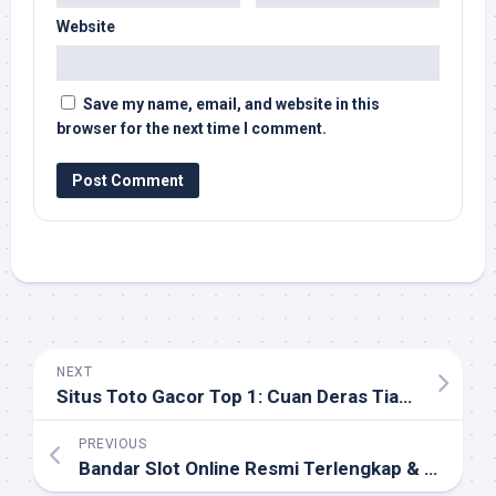
Website
Save my name, email, and website in this
browser for the next time I comment.
NEXT
Situs Toto Gacor Top 1: Cuan Deras Tiap Putaran
PREVIOUS
Bandar Slot Online Resmi Terlengkap & Terpercaya