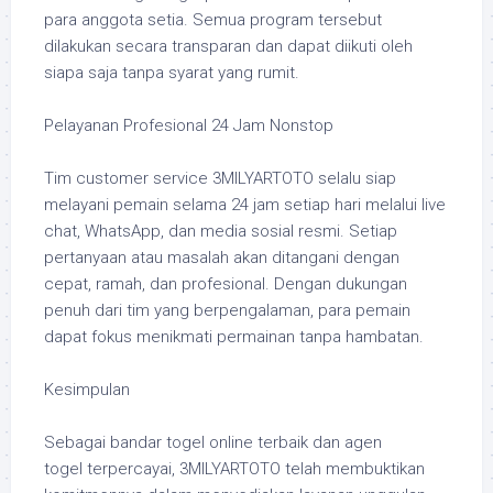
para anggota setia. Semua program tersebut
dilakukan secara transparan dan dapat diikuti oleh
siapa saja tanpa syarat yang rumit.
Pelayanan Profesional 24 Jam Nonstop
Tim customer service 3MILYARTOTO selalu siap
melayani pemain selama 24 jam setiap hari melalui live
chat, WhatsApp, dan media sosial resmi. Setiap
pertanyaan atau masalah akan ditangani dengan
cepat, ramah, dan profesional. Dengan dukungan
penuh dari tim yang berpengalaman, para pemain
dapat fokus menikmati permainan tanpa hambatan.
Kesimpulan
Sebagai bandar togel online terbaik dan agen
togel terpercayai, 3MILYARTOTO telah membuktikan