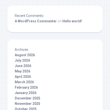
Recent Comments
A WordPress Commenter
on
Hello world!
Archives
August 2026
July 2026
June 2026
May 2026
April 2026
March 2026
February 2026
January 2026
December 2025
November 2025
October 2025