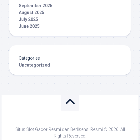
September 2025
August 2025
July 2025
June 2025
Categories
Uncategorized
Situs Slot Gacor Resmi dan Berlisensi Resmi © 2026. All
Rights Reserved.