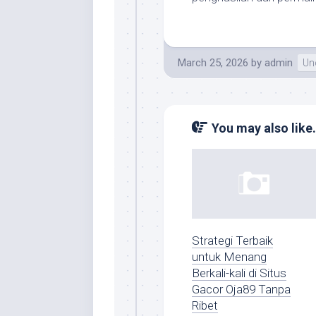
March 25, 2026
by
admin
Un
You may also like.
Strategi Terbaik
untuk Menang
Berkali-kali di Situs
Gacor Oja89 Tanpa
Ribet