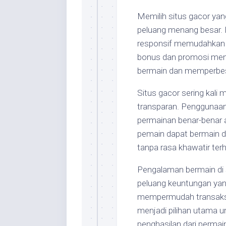
Memilih situs gacor ya
peluang menang besar. 
responsif memudahkan p
bonus dan promosi mena
bermain dan memperbes
Situs gacor sering kali
transparan. Penggunaan
permainan benar-benar a
pemain dapat bermain 
tanpa rasa khawatir ter
Pengalaman bermain di 
peluang keuntungan yan
mempermudah transaksi ka
menjadi pilihan utama 
penghasilan dari perma