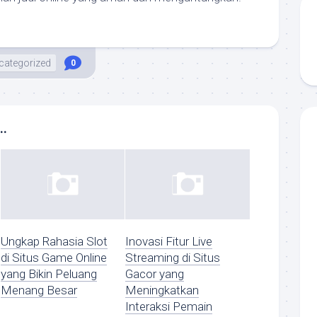
categorized
0
..
Ungkap Rahasia Slot
Inovasi Fitur Live
di Situs Game Online
Streaming di Situs
yang Bikin Peluang
Gacor yang
Menang Besar
Meningkatkan
Interaksi Pemain