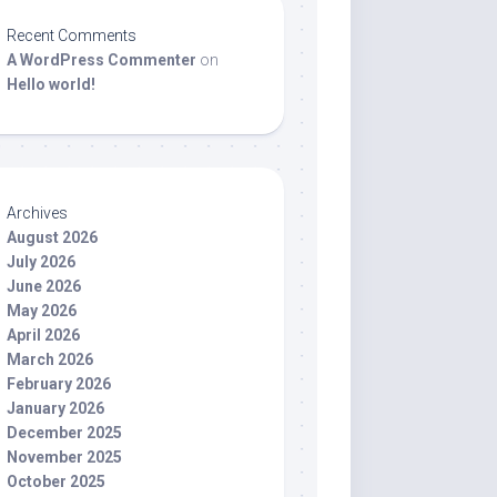
Recent Comments
A WordPress Commenter
on
Hello world!
Archives
August 2026
July 2026
June 2026
May 2026
April 2026
March 2026
February 2026
January 2026
December 2025
November 2025
October 2025