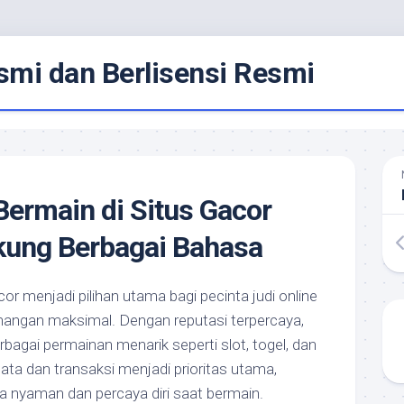
smi dan Berlisensi Resmi
ermain di Situs Gacor
ung Berbagai Bahasa
or menjadi pilihan utama bagi pecinta judi online
nangan maksimal. Dengan reputasi terpercaya,
bagai permainan menarik seperti slot, togel, dan
ata dan transaksi menjadi prioritas utama,
 nyaman dan percaya diri saat bermain.