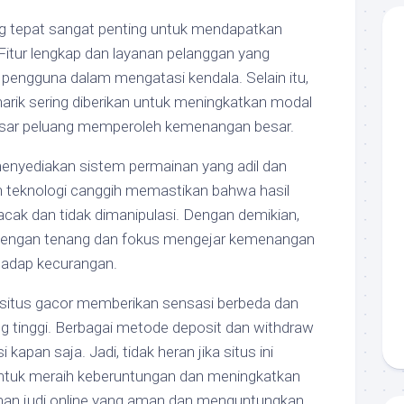
ng tepat sangat penting untuk mendapatkan
Fitur lengkap dan layanan pelanggan yang
engguna dalam mengatasi kendala. Selain itu,
rik sering diberikan untuk meningkatkan modal
ar peluang memperoleh kemenangan besar.
 menyediakan sistem permainan yang adil dan
 teknologi canggih memastikan bahwa hasil
cak dan tidak dimanipulasi. Dengan demikian,
dengan tenang dan fokus mengejar kemenangan
hadap kecurangan.
situs gacor memberikan sensasi berbeda dan
g tinggi. Berbagai metode deposit dan withdraw
pan saja. Jadi, tidak heran jika situs ini
untuk meraih keberuntungan dan meningkatkan
inan judi online yang aman dan menguntungkan.