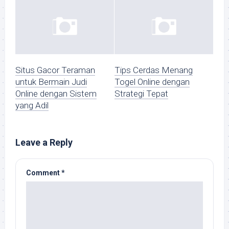
Situs Gacor Teraman
Tips Cerdas Menang
untuk Bermain Judi
Togel Online dengan
Online dengan Sistem
Strategi Tepat
yang Adil
Leave a Reply
Comment
*