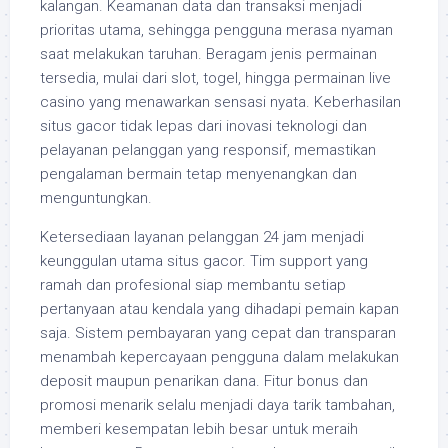
kalangan. Keamanan data dan transaksi menjadi
prioritas utama, sehingga pengguna merasa nyaman
saat melakukan taruhan. Beragam jenis permainan
tersedia, mulai dari slot, togel, hingga permainan live
casino yang menawarkan sensasi nyata. Keberhasilan
situs gacor tidak lepas dari inovasi teknologi dan
pelayanan pelanggan yang responsif, memastikan
pengalaman bermain tetap menyenangkan dan
menguntungkan.
Ketersediaan layanan pelanggan 24 jam menjadi
keunggulan utama situs gacor. Tim support yang
ramah dan profesional siap membantu setiap
pertanyaan atau kendala yang dihadapi pemain kapan
saja. Sistem pembayaran yang cepat dan transparan
menambah kepercayaan pengguna dalam melakukan
deposit maupun penarikan dana. Fitur bonus dan
promosi menarik selalu menjadi daya tarik tambahan,
memberi kesempatan lebih besar untuk meraih