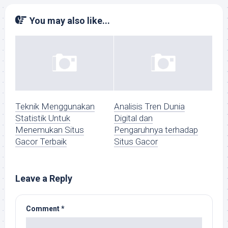
You may also like...
Teknik Menggunakan
Analisis Tren Dunia
Statistik Untuk
Digital dan
Menemukan Situs
Pengaruhnya terhadap
Gacor Terbaik
Situs Gacor
Leave a Reply
Comment
*