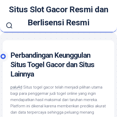
Skip
Situs Slot Gacor Resmi dan
to
content
Berlisensi Resmi
Perbandingan Keunggulan
Situs Togel Gacor dan Situs
Lainnya
palu4d
Situs togel gacor telah menjadi pilihan utama
bagi para penggemar judi togel online yang ingin
mendapatkan hasil maksimal dari taruhan mereka.
Platform ini dikenal karena memberikan prediksi akurat
dan data terpercaya sehingga peluang menang