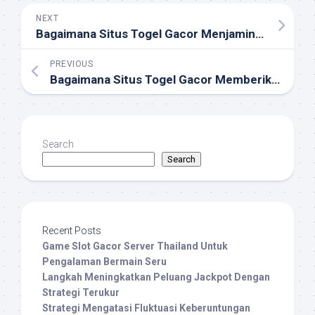
NEXT
Bagaimana Situs Togel Gacor Menjamin Transparansi Data Pemain
PREVIOUS
Bagaimana Situs Togel Gacor Memberikan Pelayanan Prima
Search
Search
Recent Posts
Game Slot Gacor Server Thailand Untuk
Pengalaman Bermain Seru
Langkah Meningkatkan Peluang Jackpot Dengan
Strategi Terukur
Strategi Mengatasi Fluktuasi Keberuntungan