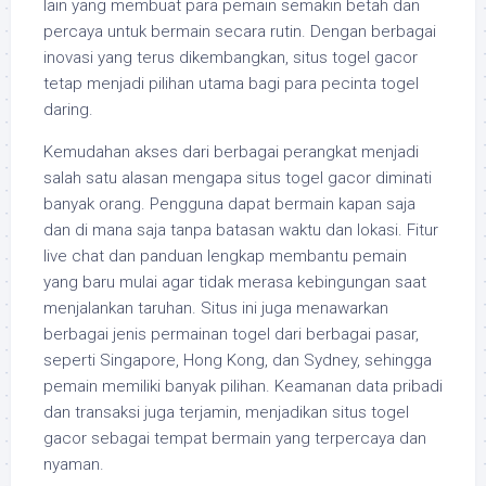
lain yang membuat para pemain semakin betah dan
percaya untuk bermain secara rutin. Dengan berbagai
inovasi yang terus dikembangkan, situs togel gacor
tetap menjadi pilihan utama bagi para pecinta togel
daring.
Kemudahan akses dari berbagai perangkat menjadi
salah satu alasan mengapa situs togel gacor diminati
banyak orang. Pengguna dapat bermain kapan saja
dan di mana saja tanpa batasan waktu dan lokasi. Fitur
live chat dan panduan lengkap membantu pemain
yang baru mulai agar tidak merasa kebingungan saat
menjalankan taruhan. Situs ini juga menawarkan
berbagai jenis permainan togel dari berbagai pasar,
seperti Singapore, Hong Kong, dan Sydney, sehingga
pemain memiliki banyak pilihan. Keamanan data pribadi
dan transaksi juga terjamin, menjadikan situs togel
gacor sebagai tempat bermain yang terpercaya dan
nyaman.