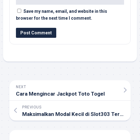
Save my name, email, and website in this
browser for the next time I comment.
NEXT
Cara Mengincar Jackpot Toto Togel
PREVIOUS
Maksimalkan Modal Kecil di Slot303 Terbaru