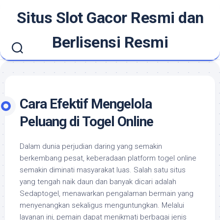
Skip
Situs Slot Gacor Resmi dan
to
content
Berlisensi Resmi
Cara Efektif Mengelola
Peluang di Togel Online
Dalam dunia perjudian daring yang semakin
berkembang pesat, keberadaan platform togel online
semakin diminati masyarakat luas. Salah satu situs
yang tengah naik daun dan banyak dicari adalah
Sedaptogel, menawarkan pengalaman bermain yang
menyenangkan sekaligus menguntungkan. Melalui
layanan ini, pemain dapat menikmati berbagai jenis