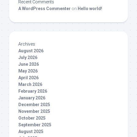
Recent Comments
A WordPress Commenter
on
Hello world!
Archives
August 2026
July 2026
June 2026
May 2026
April 2026
March 2026
February 2026
January 2026
December 2025
November 2025
October 2025
September 2025
August 2025