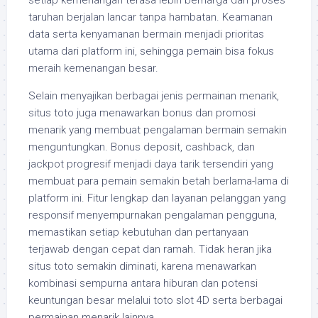
setiap kemenangan terasa lebih berharga dan proses
taruhan berjalan lancar tanpa hambatan. Keamanan
data serta kenyamanan bermain menjadi prioritas
utama dari platform ini, sehingga pemain bisa fokus
meraih kemenangan besar.
Selain menyajikan berbagai jenis permainan menarik,
situs toto juga menawarkan bonus dan promosi
menarik yang membuat pengalaman bermain semakin
menguntungkan. Bonus deposit, cashback, dan
jackpot progresif menjadi daya tarik tersendiri yang
membuat para pemain semakin betah berlama-lama di
platform ini. Fitur lengkap dan layanan pelanggan yang
responsif menyempurnakan pengalaman pengguna,
memastikan setiap kebutuhan dan pertanyaan
terjawab dengan cepat dan ramah. Tidak heran jika
situs toto semakin diminati, karena menawarkan
kombinasi sempurna antara hiburan dan potensi
keuntungan besar melalui toto slot 4D serta berbagai
permainan menarik lainnya.