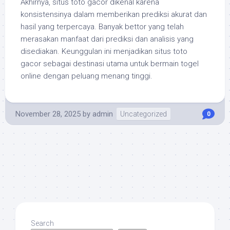
Akhirnya, situs toto gacor dikenal karena
konsistensinya dalam memberikan prediksi akurat dan
hasil yang terpercaya. Banyak bettor yang telah
merasakan manfaat dari prediksi dan analisis yang
disediakan. Keunggulan ini menjadikan situs toto
gacor sebagai destinasi utama untuk bermain togel
online dengan peluang menang tinggi.
November 28, 2025
by
admin
Uncategorized
0
Search