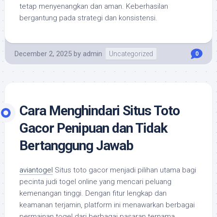
tetap menyenangkan dan aman. Keberhasilan
bergantung pada strategi dan konsistensi.
December 2, 2025
by
admin
Uncategorized
0
Cara Menghindari Situs Toto
Gacor Penipuan dan Tidak
Bertanggung Jawab
aviantogel
Situs toto gacor menjadi pilihan utama bagi
pecinta judi togel online yang mencari peluang
kemenangan tinggi. Dengan fitur lengkap dan
keamanan terjamin, platform ini menawarkan berbagai
permainan togel dari berbagai pasaran ternama.