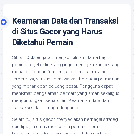
Keamanan Data dan Transaksi
di Situs Gacor yang Harus
Diketahui Pemain
Situs
HOKI368
gacor menjadi pilihan utama bagi
pecinta togel online yang ingin meningkatkan peluang
menang. Dengan fitur lengkap dan sistem yang
terpercaya, situs ini menawarkan berbagai permainan
yang menarik dan peluang besar. Pengguna dapat
menikmati pengalaman bermain yang aman sekaligus
menguntungkan setiap hari. Keamanan data dan
transaksi selalu terjaga dengan baik.
Selain itu, situs gacor menyediakan berbagai strategi
dan tips jitu untuk membantu pemain meraih
kemenangan. Informasi yang akurat dan update