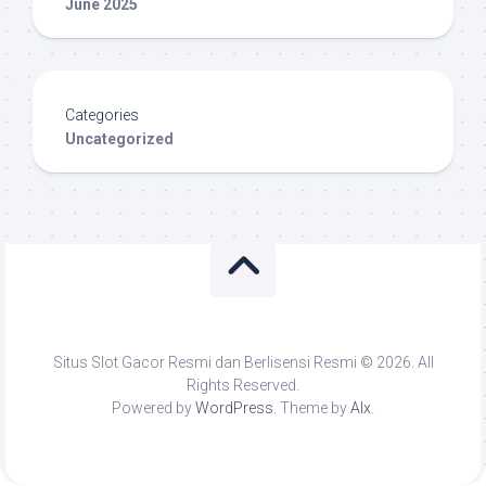
June 2025
Categories
Uncategorized
Situs Slot Gacor Resmi dan Berlisensi Resmi © 2026. All
Rights Reserved.
Powered by
WordPress
. Theme by
Alx
.