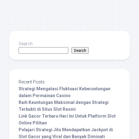
Search
Search
Recent Posts
Strategi Mengatasi Fluktuasi Keberuntungan
dalam Permainan Casino
Raih Keuntungan Maksimal dengan Strategi
Terbukti di Situs Slot Resmi
Link Gacor Terbaru Hari Ini Untuk Platform Slot
Online Pilihan
Pelajari Strategi Jitu Mendapatkan Jackpot di
Slot Gacor yang Viral dan Banyak Diminati