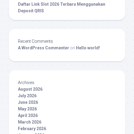
Daftar Link Slot 2026 Terbaru Menggunakan
Deposit QRIS
Recent Comments
A WordPress Commenter
on
Hello world!
Archives
August 2026
July 2026
June 2026
May 2026
April 2026
March 2026
February 2026