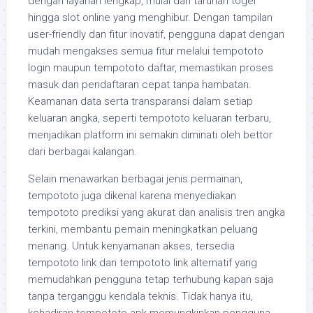
dengan layanan lengkap, mulai dari taruhan togel
hingga slot online yang menghibur. Dengan tampilan
user-friendly dan fitur inovatif, pengguna dapat dengan
mudah mengakses semua fitur melalui tempototo
login maupun tempototo daftar, memastikan proses
masuk dan pendaftaran cepat tanpa hambatan.
Keamanan data serta transparansi dalam setiap
keluaran angka, seperti tempototo keluaran terbaru,
menjadikan platform ini semakin diminati oleh bettor
dari berbagai kalangan.
Selain menawarkan berbagai jenis permainan,
tempototo juga dikenal karena menyediakan
tempototo prediksi yang akurat dan analisis tren angka
terkini, membantu pemain meningkatkan peluang
menang. Untuk kenyamanan akses, tersedia
tempototo link dan tempototo link alternatif yang
memudahkan pengguna tetap terhubung kapan saja
tanpa terganggu kendala teknis. Tidak hanya itu,