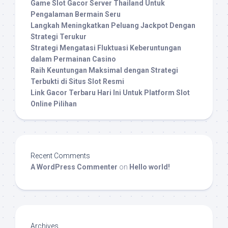
Game Slot Gacor Server Thailand Untuk
Pengalaman Bermain Seru
Langkah Meningkatkan Peluang Jackpot Dengan
Strategi Terukur
Strategi Mengatasi Fluktuasi Keberuntungan
dalam Permainan Casino
Raih Keuntungan Maksimal dengan Strategi
Terbukti di Situs Slot Resmi
Link Gacor Terbaru Hari Ini Untuk Platform Slot
Online Pilihan
Recent Comments
A WordPress Commenter
on
Hello world!
Archives