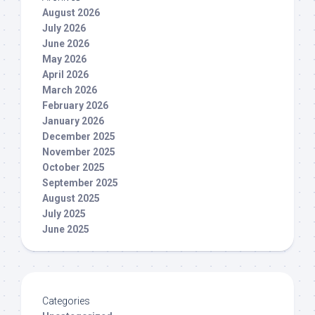
August 2026
July 2026
June 2026
May 2026
April 2026
March 2026
February 2026
January 2026
December 2025
November 2025
October 2025
September 2025
August 2025
July 2025
June 2025
Categories