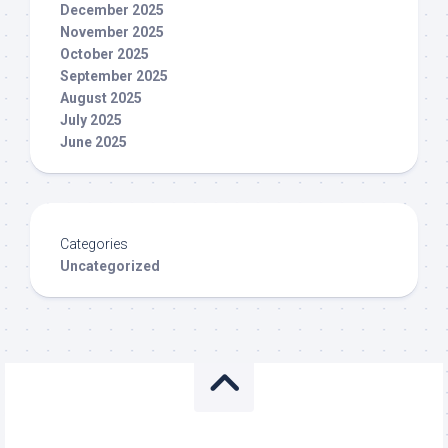
December 2025
November 2025
October 2025
September 2025
August 2025
July 2025
June 2025
Categories
Uncategorized