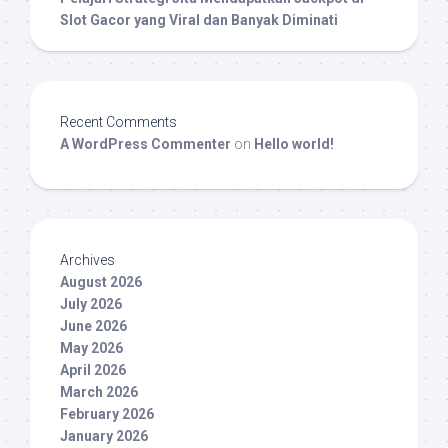
Slot Gacor yang Viral dan Banyak Diminati
Recent Comments
A WordPress Commenter
on
Hello world!
Archives
August 2026
July 2026
June 2026
May 2026
April 2026
March 2026
February 2026
January 2026