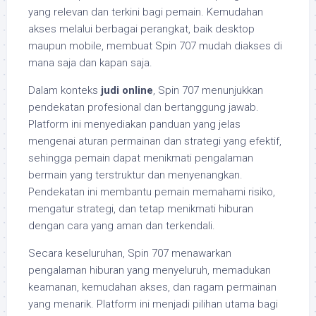
yang relevan dan terkini bagi pemain. Kemudahan
akses melalui berbagai perangkat, baik desktop
maupun mobile, membuat Spin 707 mudah diakses di
mana saja dan kapan saja.
Dalam konteks
judi online
, Spin 707 menunjukkan
pendekatan profesional dan bertanggung jawab.
Platform ini menyediakan panduan yang jelas
mengenai aturan permainan dan strategi yang efektif,
sehingga pemain dapat menikmati pengalaman
bermain yang terstruktur dan menyenangkan.
Pendekatan ini membantu pemain memahami risiko,
mengatur strategi, dan tetap menikmati hiburan
dengan cara yang aman dan terkendali.
Secara keseluruhan, Spin 707 menawarkan
pengalaman hiburan yang menyeluruh, memadukan
keamanan, kemudahan akses, dan ragam permainan
yang menarik. Platform ini menjadi pilihan utama bagi