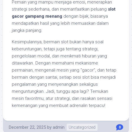
Pemain yang mampu menjaga emosi, menerapkan
strategi sederhana, dan memanfaatkan peluang
slot
gacor gampang menang
dengan bijak, biasanya
mendapatkan hasil yang lebih memuaskan dalam
jangka panjang.
Kesimpulannya, bermain slot bukan hanya soal
keberuntungan, tetapi juga tentang strategi,
pengelolaan modal, dan menikmati hiburan yang
ditawarkan. Dengan memahami mekanisme
permainan, mengenali mesin yang “gacor”, dan tetap
bermain dengan santai, setiap sesi slot bisa menjadi
pengalaman yang menyenangkan sekaligus
menguntungkan. Jadi, tunggu apa lagi? Temukan
mesin favoritmu, atur strategi, dan rasakan sensasi
kemenangan yang membuat adrenalin terpacu!
December 22, 2025
by
admin
Uncategorized
0