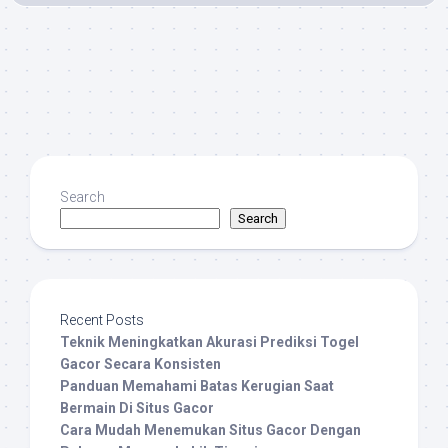
Search
Search
Recent Posts
Teknik Meningkatkan Akurasi Prediksi Togel
Gacor Secara Konsisten
Panduan Memahami Batas Kerugian Saat
Bermain Di Situs Gacor
Cara Mudah Menemukan Situs Gacor Dengan