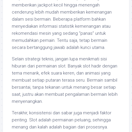
memberikan jackpot kecil hingga menengah
cenderung lebih mudah memberikan kemenangan
dalam sesi bermain. Beberapa platform bahkan
menyediakan informasi statistik kemenangan atau
rekomendasi mesin yang sedang “panas” untuk
memudahkan pemain. Tentu saja, tetap bermain
secara bertanggung jawab adalah kunci utama.
Selain strategi teknis, jangan lupa menikmati sisi
hiburan dari permainan slot. Banyak slot hadir dengan
tema menarik, efek suara keren, dan animasi yang
membuat setiap putaran terasa seru. Bermain sambil
bersantai, tanpa tekanan untuk menang besar setiap
saat, justru akan membuat pengalaman bermain lebih
menyenangkan.
Terakhir, konsistensi dan sabar juga menjadi faktor
penting. Slot adalah permainan peluang, sehingga
menang dan kalah adalah bagian dari prosesnya.