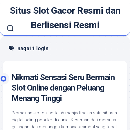
Skip
Situs Slot Gacor Resmi dan
to
content
Berlisensi Resmi
naga11 login
Nikmati Sensasi Seru Bermain
Slot Online dengan Peluang
Menang Tinggi
Permainan slot online telah menjadi salah satu hiburan
digital paling populer di dunia. Keseruan dari memutar
gulungan dan menunggu kombinasi simbol yang tepat