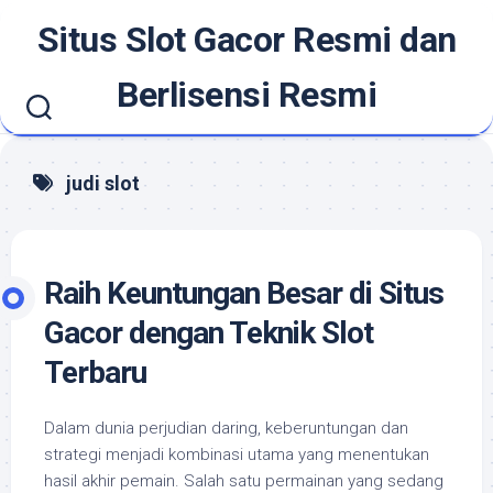
Skip
Situs Slot Gacor Resmi dan
to
content
Berlisensi Resmi
judi slot
Raih Keuntungan Besar di Situs
Gacor dengan Teknik Slot
Terbaru
Dalam dunia perjudian daring, keberuntungan dan
strategi menjadi kombinasi utama yang menentukan
hasil akhir pemain. Salah satu permainan yang sedang