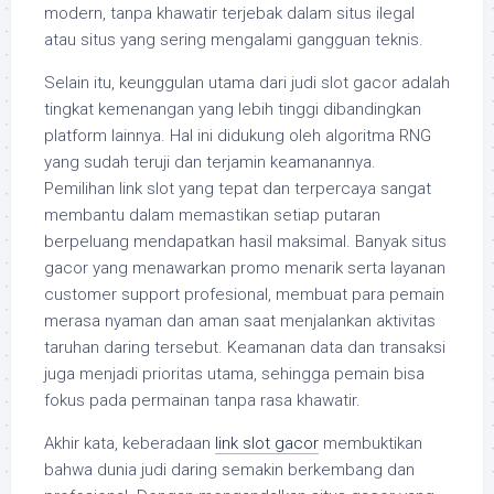
modern, tanpa khawatir terjebak dalam situs ilegal
atau situs yang sering mengalami gangguan teknis.
Selain itu, keunggulan utama dari judi slot gacor adalah
tingkat kemenangan yang lebih tinggi dibandingkan
platform lainnya. Hal ini didukung oleh algoritma RNG
yang sudah teruji dan terjamin keamanannya.
Pemilihan link slot yang tepat dan terpercaya sangat
membantu dalam memastikan setiap putaran
berpeluang mendapatkan hasil maksimal. Banyak situs
gacor yang menawarkan promo menarik serta layanan
customer support profesional, membuat para pemain
merasa nyaman dan aman saat menjalankan aktivitas
taruhan daring tersebut. Keamanan data dan transaksi
juga menjadi prioritas utama, sehingga pemain bisa
fokus pada permainan tanpa rasa khawatir.
Akhir kata, keberadaan
link slot gacor
membuktikan
bahwa dunia judi daring semakin berkembang dan